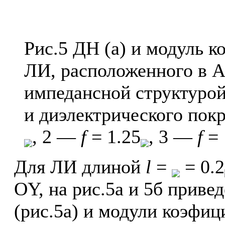
Рис.5 ДН (a) и модуль к
ЛИ, расположенного в 
импедансной структурой
и диэлектрического пок
, 2 —
f
= 1.25
, 3 —
f
= 
Для ЛИ длиной
l
=
= 0.2
OY, на рис.5а и 5б прив
(рис.5а) и модули коэфиц