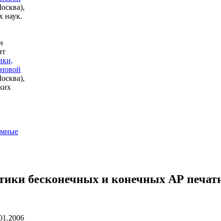
осква),
х наук.
ч
нт
ики,
лновой
осква),
ких
омные
тики бесконечных и конечных АР печат
01.2006