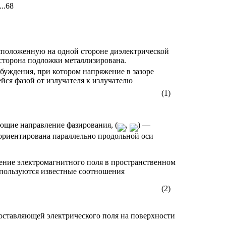
..68
сположенную на одной стороне диэлектрической
сторона подложки металлизирована.
буждения, при котором напряжение в зазоре
ся фазой от излучателя к излучателю
(1)
ющие направление фазирования, (
,
) —
 ориентирована параллельно продольной оси
дение электромагнитного поля в пространственном
спользуются известные соотношения
(2)
составляющей электрического поля на поверхности