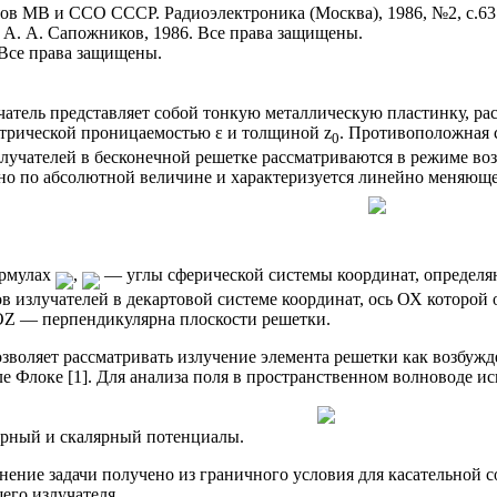
зов MB и ССО СССР. Радиоэлектроника (Москва), 1986, №2, с.63.
 А. А. Сапожников, 1986. Все права защищены.
. Все права защищены.
атель представляет собой тонкую металлическую пластинку, ра
трической проницаемостью ε и толщиной z
. Противоположная 
0
лучателей в бесконечной решетке рассматриваются в режиме воз
но по абсолютной величине и характеризуется линейно меняющей
ормулах
,
— углы сферической системы координат, определя
в излучателей в декартовой системе координат, ось ОХ которой
 OZ — перпендикулярна плоскости решетки.
озволяет рассматривать излучение элемента решетки как возбуж
е Флоке [1]. Для анализа поля в пространственном волноводе и
рный и скалярный потенциалы.
нение задачи получено из граничного условия для касательной 
его излучателя