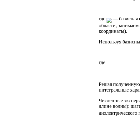
где
— базисная 
области, занимаем
координаты).
Используя базисны
где
Решая полученную 
интегральные хара
Численные экспери
длине волны): ша
диэлектрического