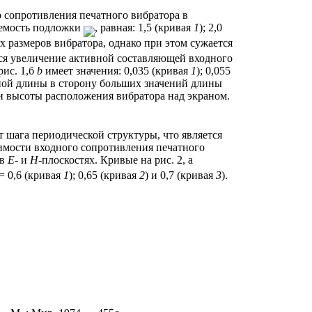
 сопротивления печатного вибратора в
аемость подложки
, равная: 1,5 (кривая
1
); 2,0
 размеров вибратора, однако при этом сужается
я увеличение активной составляющей входного
рис. 1,б
b
имеет значения: 0,035 (кривая
1
); 0,055
ной длины в сторону больших значений длины
и высоты расположения вибратора над экраном.
 шага периодической структуры, что является
симости входного сопротивления печатного
 в
Е
- и
H
-плоскостях. Кривые на рис. 2, а
= 0,6 (кривая
1
); 0,65 (кривая
2
) и 0,7 (кривая
3
).