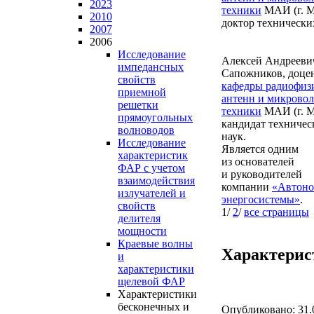
2023
техники
МАИ (г. М
2010
доктор технически
2007
2006
Исследование
Алексей Андрееви
импедансных
Сапожников,
доце
свойств
кафедры радиофиз
приемной
антенн и микрово
решетки
техники
МАИ (г. М
прямоугольных
кандидат техничес
волноводов
наук.
Исследование
Является одним
характеристик
из основателей
ФАР с учетом
и руководителей
взаимодействия
компании
«Автон
излучателей и
энергосистемы»
.
свойств
1/
2
/
все страницы
делителя
мощности
Краевые волны
Характерис
и
характеристики
щелевой ФАР
Характеристики
бесконечных и
Опубликовано: 31.