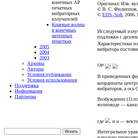
конечных АР
Оригинал: Изв. ву
печатных
© В. С. Филиппов,
вибраторных
©
EDS–Soft
, 2006
излучателей
Краевые волны
в конечных
Исследуемый излуч
антенных
подложки с диэлек
решетках
Характеристики из
2005
вибратора постоян
2004
2003
Архивы
где
;
.
Авторы
Условия публикации
В приведенных ф
Условия использования
координаты центро
Поддержка
вибраторов, а ось
Информация
Партнеры
Возбуждение (1) п
волноводе — канал
где
, и
u
— векто
Интегральное урав
идеально проводящ