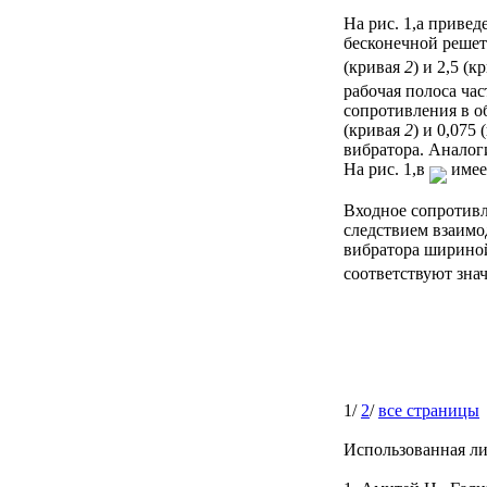
На рис. 1,а приве
бесконечной решет
(кривая
2
) и 2,5 (к
рабочая полоса ча
сопротивления в об
(кривая
2
) и 0,075
вибратора. Аналог
На рис. 1,в
имеет
Входное сопротивл
следствием взаимо
вибратора ширин
соответствуют зна
1/
2
/
все страницы
Использованная ли