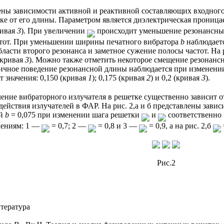
дены зависимости активной и реактивной составляющих входного
ке от его длины. Параметром является диэлектрическая прониц
ривая
3
). При увеличении
происходит уменьшение резонансных
стот. При уменьшении ширины печатного вибратора
b
наблюдаетс
ласти второго резонанса и заметное сужение полосы частот. На 
 (кривая
3
). Можно также отметить некоторое смещение резонанс
ичное поведение резонансной длины наблюдается при изменени
 значения: 0,150 (кривая
1
); 0,175 (кривая
2
) и 0,2 (кривая
3
).
ение вибраторного излучателя в решетке существенно зависит от
действия излучателей в ФАР. На рис. 2,а и б представлены зави
ой
b
= 0,075 при изменении шага решетки
и
соответственно
чениям: 1 —
= 0,7; 2 —
= 0,8 и 3 —
= 0,9, а на рис. 2,б
Рис.2
тература