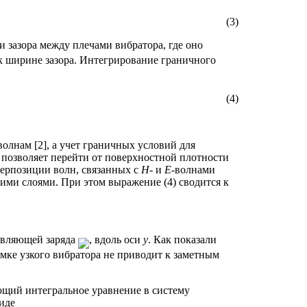
(3)
и зазора между плечами вибратора, где оно
 ширине зазора. Интегрирование граничного
(4)
лнам [2], а учет граничных условий для
позволяет перейти от поверхностной плотности
перпозиции волн, связанных с
H
- и
E
-волнами
ими слоями. При этом выражение (4) сводится к
авляющей заряда
, вдоль оси
у
. Как показали
мке узкого вибратора не приводит к заметным
ющий интегральное уравнение в систему
иде