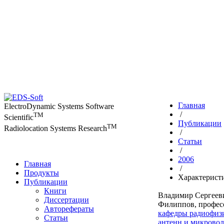
Главная
ElectroDynamic Systems Software
/
TM
Scientific
Публикации
TM
Radiolocation Systems Research
/
Статьи
/
2006
Главная
/
Продукты
Характерист
Публикации
Книги
Владимир Сергеев
Диссертации
Филиппов,
профес
Авторефераты
кафедры радиофиз
Статьи
антенн и микрово