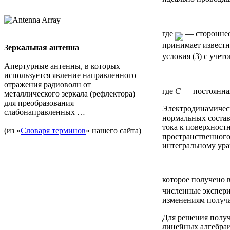
где
— стороннее 
принимает известн
Зеркальная антенна
условия (3) с учето
Апертурные антенны, в которых
используется явление направленного
отражения радиоволн от
где
С
— постоянная
металлического зеркала (рефлектора)
для преобразования
Электродинамическ
слабонаправленных …
нормальных состав
тока к поверхност
(из «
Словаря терминов
» нашего сайта)
пространственного
интегральному ур
которое получено 
численные экспери
изменениям получа
Для решения получ
линейных алгебраи