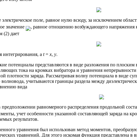
электрическое поле, равное нулю всюду, за исключением област
ое значение
, равное отношению возбуждающего напряжения к
м (2) дает
 интегрирования, a
t
=
x
,
y
.
ие потенциалы представляются в виде разложения по плоским во
ляющих тока на кромках вибратора и уравнения непрерывности 
ной плотности заряда. Рассматривая волну потенциала в виде су
 волновода, учитываются границы раздела между диэлектрическ
авнению вида
в предположении равномерного распределения продольной сост
менты, учет особенности указанной составляющей заряда на кро
емых результатов.
енного уравнения был использован метод моментов, преобразу
ческих уравнений. Для этого искомая функция представлена в в