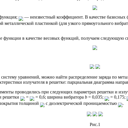
функция;
— неизвестный коэффициент. В качестве базисных
ой металлической пластинкой (для узкого прямоугольного вибр
е функции в качестве весовых функций, получаем следующую с
систему уравнений, можно найти распределение заряда по металл
ктеристики излучателя в решетке: парциальная диаграмма напра
менты проводились при следующих параметрах решетки и излуча
ги решетки
=
= 0,6; ширина вибратора
b
= 0,035;
= 0,175;
 покрытия толщиной
с диэлектрической проницаемостью
.
Рис.1