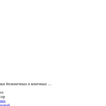
ики бесконечных и конечных …
ич
сор
ики,
лновой