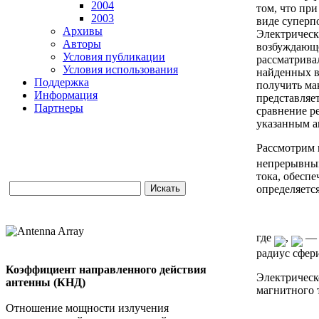
2004
том, что пр
2003
виде суперп
Архивы
Электрическ
Авторы
возбуждающе
Условия публикации
рассматрива
Условия использования
найденных в
Поддержка
получить ма
Информация
представляе
Партнеры
сравнение р
указанным а
Рассмотрим 
непрерывным
тока, обесп
определяетс
где
,
— 
радиус сфер
Коэффициент направленного действия
Электрическ
антенны (КНД)
магнитного 
Отношение мощности излучения