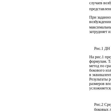
случаев воз
представлен
При заданно
возбуждении
максимальны
затрудняет 
Рис.1 ДН
На рис.1 пр
формулам. Т
метод по ср
бокового из
в эквивален
Результаты 
размеров вп
усложняется
Рис.2 Сре
боковых 