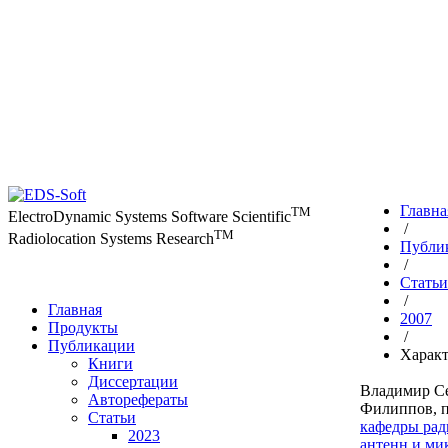
Главна
TM
ElectroDynamic Systems Software Scientific
/
TM
Radiolocation Systems Research
Публи
/
Статьи
/
Главная
2007
Продукты
/
Публикации
Характ
Книги
Диссертации
Владимир С
Авторефераты
Филиппов,
п
Статьи
кафедры рад
2023
антенн и ми