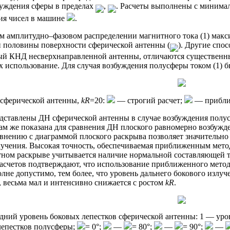
буждения сферы в пределах
,
. Расчеты выполнены с минима
ия чисел в машине
.
м амплитудно–фазовом распределении магнитного тока (1) мак
 половины поверхности сферической антенны (
). Другие спо
й КНД несверхнаправленной антенны, отличаются существенн
их использование. Для случая возбуждения полусферы током (1
 сферической антенны,
kR
=20:
— строгий расчет;
— прибли
едставлены ДН сферической антенны в случае возбуждения пол
ам же показана для сравнения ДН плоского равномерно возбужд
авнению с диаграммой плоского раскрыва позволяет значительно
лучения. Высокая точность, обеспечиваемая приближенным метод
тном раскрыве учитывается наличие нормальной составляющей т
расчетов подтверждают, что использование приближенного мето
олне допустимо, тем более, что уровень дальнего бокового излу
, весьма мал и интенсивно снижается с ростом
kR
.
дний уровень боковых лепестков сферической антенны: 1 — уро
лепестков полусферы;
= 0°;
—
= 80°;
—
= 90°;
—