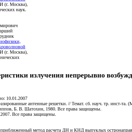
 (г. Москва),
ических наук.
имирович
арший
рудник
иофизики,
кроволновой
 (г. Москва),
хнических
ристики излучения непрерывно возбуж
о: 10.01.2007
зированные антенные решетки. // Темат. сб. науч. тр. инст-та. 
иппов, Б. В. Шатохин, 1980. Все права защищены.
, 2007. Все права защищены.
] приближенный метод расчета ДН и КНД выпуклых остронапра