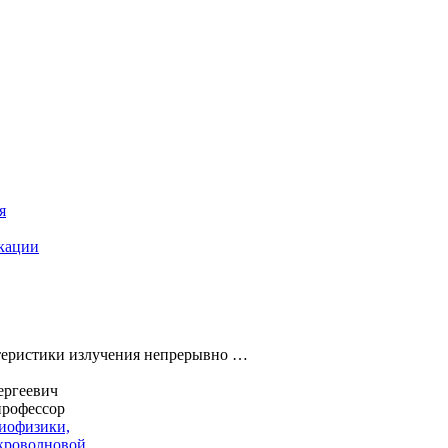
я
кации
еристики излучения непрерывно …
ергеевич
рофессор
иофизики,
кроволновой