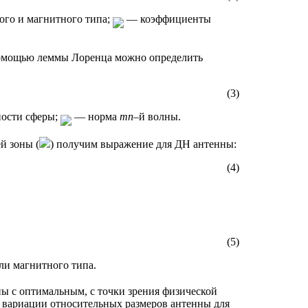
ого и магнитного типа;
— коэффициенты
помощью леммы Лоренца можно определить
(3)
ности сферы;
— норма
mn
–й волны.
ей зоны (
) получим выражение для ДН антенны:
(4)
(5)
ли магнитного типа.
ы с оптимальным, с точки зрения физической
 вариации относительных размеров антенны для