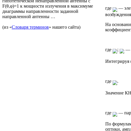
гипотетической ненаправленной антенны с
F(θ,φ)=1 к мощности излучения в максимуме
где
— элек
диаграммы направленности заданной
возбуждения
направленной антенны …
На основани
(из «
Словаря терминов
» нашего сайта)
коэффициен
где
;
— 
Интегрируя (
где
.
Значение КН
где
— пар
По формулам
оптики, амп