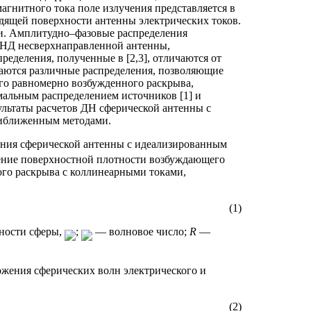
гнитного тока поле излучения представляется в
дящей поверхности антенны электрических токов.
и. Амплитудно–фазовые распределения
КНД несверхнаправленной антенны,
ределения, полученные в [2,3], отличаются от
агаются различные распределения, позволяющие
о равномерно возбужденного раскрыва,
мальным распределением источников [1] и
ультаты расчетов ДН сферической антенны с
риближенным методами.
ния сферической антенны с идеализированным
ение поверхностной плотности возбуждающего
го раскрыва с коллинеарными токами,
(1)
ности сферы,
;
— волновое число;
R
—
ложения сферических волн электрического и
(2)