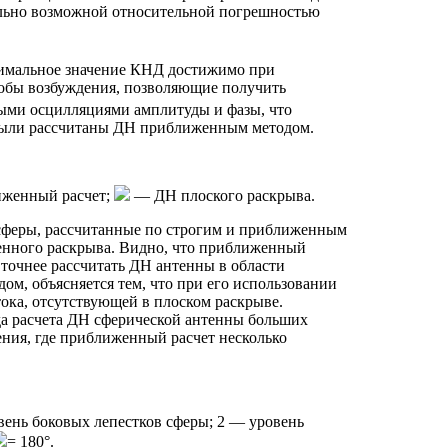
льно возможной относительной погрешностью
симальное значение КНД достижимо при
собы возбуждения, позволяющие получить
ыми осцилляциями амплитуды и фазы, что
) были рассчитаны ДН приближенным методом.
женный расчет;
— ДН плоского раскрыва.
усферы, рассчитанные по строгим и приближенным
енного раскрыва. Видно, что приближенный
 точнее рассчитать ДН антенны в области
ом, объясняется тем, что при его использовании
ока, отсутствующей в плоском раскрыве.
да расчета ДН сферической антенны больших
чения, где приближенный расчет несколько
вень боковых лепестков сферы; 2 — уровень
= 180°.