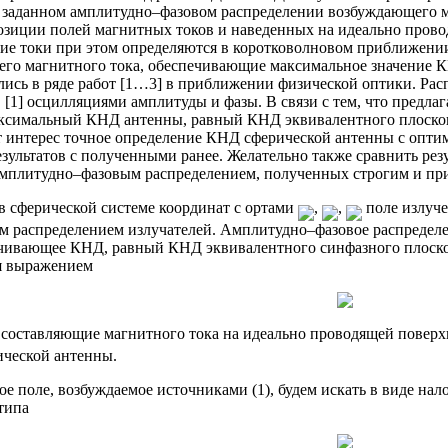
и заданном амплитудно–фазовом распределении возбуждающего ма
озиции полей магнитных токов и наведенных на идеально прово
ие токи при этом определяются в коротковолновом приближени
го магнитного тока, обеспечивающие максимальное значение 
лись в ряде работ [1…3] в приближении физической оптики. Расп
 [1] осцилляциями амплитуды и фазы. В связи с тем, что предл
ксимальный КНД антенны, равный КНД эквивалентного плоског
т интерес точное определение КНД сферической антенны с опти
езультатов с полученными ранее. Желательно также сравнить рез
мплитудно–фазовым распределением, полученных строгим и п
в сферической системе координат с ортами
,
,
поле излуче
 распределением излучателей. Амплитудно–фазовое распредел
ечивающее КНД, равный КНД эквивалентного синфазного плоско
я выражением
составляющие магнитного тока на идеально проводящей поверх
ической антенны.
ое поле, возбуждаемое источниками (1), будем искать в виде на
типа