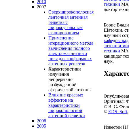
2010
техники
МАИ
2007
доктор техн
Сверхширокополосная
ленточная антенная
решетка с
Борис Влад
широкоугольным
Шатохин,
ст
сканированием
научный сот
Применение
кафедры рад
итерационного метода
антенн и ми
вычисления полного
техники
МАИ
электромагнитного
кандидат те
поля для конформных
наук.
антенных решеток
Характеристики
Характе
излучения
непрерывно
возбужденной
сферической антенны
Влияние краевых
Опубликован
эффектов на
Оригинал: Фа
характеристики
© В. С. Фил
широкополосной
©
EDS–Soft
антенной решетки
2006
2005
Известен [1